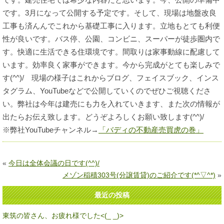
です。3月になって公開する予定です。そして、現場は地盤改良
工事も済んんでこれから基礎工事に入ります。立地もとても利便
性が良いです。バス停、公園、コンビニ、スーパーが徒歩圏内で
す。快適に生活できる住環境です。間取りは家事動線に配慮して
います。効率良く家事ができます。今から完成がとても楽しみで
す(^^)/ 現場の様子はこれからブログ、フェイスブック、インス
タグラム、YouTubeなどで公開していくのでぜひご視聴くださ
い。弊社は今年は建売にも力を入れていきます、また次の情報が
出たらお伝え致します。どうぞよろしくお願い致します(^^)/
※弊社YouTubeチャンネル→
「バディの不動産売買虎の巻」
«
今日は全体会議の日です(^^)/
メゾン稲積303号(分譲賃貸)のご紹介です(*^▽^*)
»
最近の投稿
東筑の皆さん、お疲れ様でした<(_ _)>