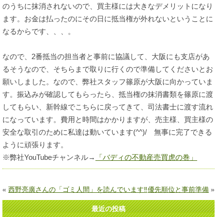
のうちに抹消されないので、買主様には大きなデメリットになり
ます。お金は払ったのにその日に抵当権が外れないということに
なるからです、、、。
なので、2番抵当の担当者と事前に協議して、大阪にも支店があ
るそうなので、そちらまで取りに行くので準備してくださいとお
願いしました。なので、弊社スタッフ篠原が大阪に向かっていま
す。振込みが確認してもらったら、抵当権の抹消書類を篠原に渡
してもらい、新幹線でこちらに戻ってきて、司法書士に渡す流れ
になっています。費用と時間はかかりますが、売主様、買主様の
安全な取引のために私達は動いています(^^)/ 無事に完了できる
ように頑張ります。
※弊社YouTubeチャンネル→
「バディの不動産売買虎の巻」
«
西野亮廣さんの「ゴミ人間」を読んでいます‼
優先順位と事前準備
»
最近の投稿