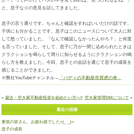
と、息子なりの意見を話してきました。
息子の言う通りです。ちゃんと確認をすればいいだけの話です。
子供にも分かることです。息子はこのニュースについて大人に対
して怒っていました。「なんで確認しなかったんやろ？」と何度
も言っていました。そして、息子に万が一閉じ込められたときは
クラクションを鳴らして周りに知らせるようにクラクションの鳴
らし方を教えました。今回、息子との会話を通じて息子の成長を
感じることができました。
※弊社YouTubeチャンネル→
「バディの不動産売買虎の巻」
«
築古・空き家不動産投資を始めたい方へ‼
空き家管理DMについて
»
最近の投稿
東筑の皆さん、お疲れ様でした<(_ _)>
息子の成長