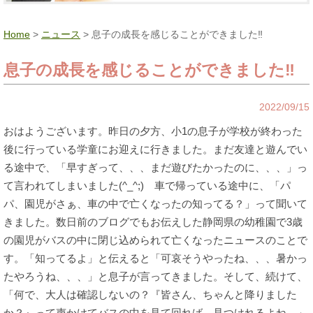
Home
>
ニュース
> 息子の成長を感じることができました‼
息子の成長を感じることができました‼
2022/09/15
おはようございます。昨日の夕方、小1の息子が学校が終わった
後に行っている学童にお迎えに行きました。まだ友達と遊んでい
る途中で、「早すぎって、、、まだ遊びたかったのに、、、」っ
て言われてしまいました(^_^;) 車で帰っている途中に、「パ
パ、園児がさぁ、車の中で亡くなったの知ってる？」って聞いて
きました。数日前のブログでもお伝えした静岡県の幼稚園で3歳
の園児がバスの中に閉じ込められて亡くなったニュースのことで
す。「知ってるよ」と伝えると「可哀そうやったね、、、暑かっ
たやろうね、、、」と息子が言ってきました。そして、続けて、
「何で、大人は確認しないの？『皆さん、ちゃんと降りました
か？』って声かけてバスの中を見て回れば、見つけれるよね。」