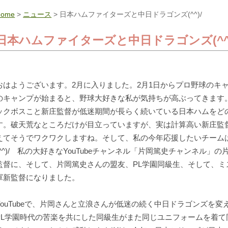
Home
>
ニュース
> 日本ハムファイターズと中日ドラゴンズ(^^)/
日本ハムファイターズと中日ドラゴンズ(^^)
おはようございます。2月に入りました。2月1日からプロ野球のキ
のキャンプが始まると、野球大好きな私が気持ちが高ぶってきます
ックボスこと新庄監督が低迷期間が長らく続いている日本ハムをど
す。破天荒なところだけが目立っていますが、実は計算高い新庄監
えてそうでワクワクしますね。そして、私の今年応援したいチーム
(^^)/ 私の大好きなYouTubeチャンネル「片岡篤史チャンネル
監督に、そして、片岡篤史さんの盟友、PL学園同級生、そして、ミ
軍新監督になりました。
YouTubeで、片岡さんと立浪さんが低迷の続く中日ドラゴンズを
PL学園時代の苦楽を共にした同級生がまた同じユニフォームを着