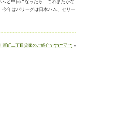
本ハムと中日になったら、これまたかな
。今年はパリーグは日本ハム、セリー
川新町二丁目貸家のご紹介です(*^▽^*)
»