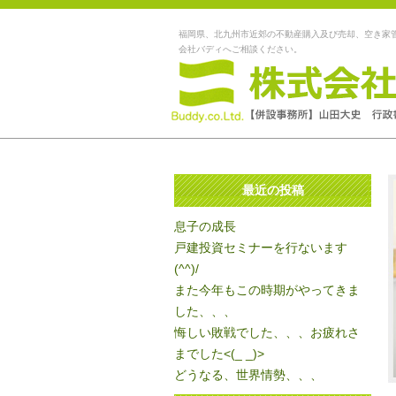
福岡県、北九州市近郊の不動産購入及び売却、空き家
会社バディへご相談ください。
最近の投稿
息子の成長
戸建投資セミナーを行ないます
(^^)/
また今年もこの時期がやってきま
した、、、
悔しい敗戦でした、、、お疲れさ
までした<(_ _)>
どうなる、世界情勢、、、