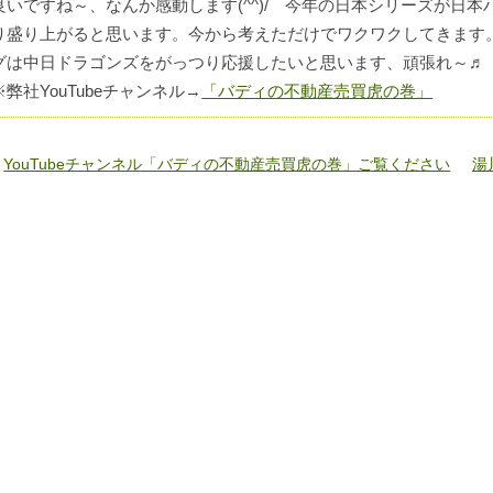
良いですね～、なんか感動します(^^)/ 今年の日本シリーズが日
り盛り上がると思います。今から考えただけでワクワクしてきます
グは中日ドラゴンズをがっつり応援したいと思います、頑張れ～♬
※弊社YouTubeチャンネル→
「バディの不動産売買虎の巻」
«
YouTubeチャンネル「バディの不動産売買虎の巻」ご覧ください
湯