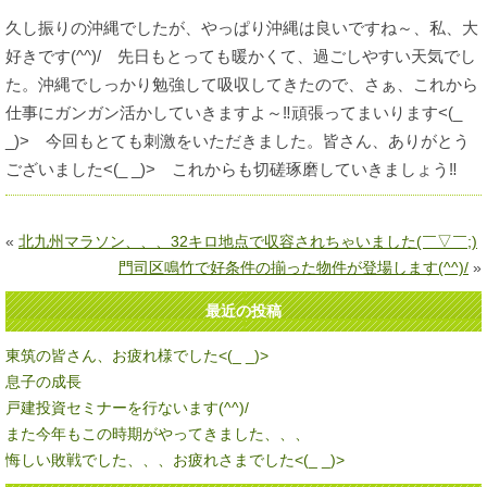
久し振りの沖縄でしたが、やっぱり沖縄は良いですね～、私、大
好きです(^^)/ 先日もとっても暖かくて、過ごしやすい天気でし
た。沖縄でしっかり勉強して吸収してきたので、さぁ、これから
仕事にガンガン活かしていきますよ～‼頑張ってまいります<(_
_)> 今回もとても刺激をいただきました。皆さん、ありがとう
ございました<(_ _)> これからも切磋琢磨していきましょう‼
«
北九州マラソン、、、32キロ地点で収容されちゃいました(￣▽￣;)
門司区鳴竹で好条件の揃った物件が登場します(^^)/
»
最近の投稿
東筑の皆さん、お疲れ様でした<(_ _)>
息子の成長
戸建投資セミナーを行ないます(^^)/
また今年もこの時期がやってきました、、、
悔しい敗戦でした、、、お疲れさまでした<(_ _)>