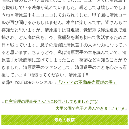
も観戦している映像が流れていました。親としては嬉しいでしょ
うね♬清原選手もニコニコしておられました。甲子園に清原コー
ルが再び聞けるかもしれません。本当に楽しみです。皆さんもご
存知だと思いますが、清原選手は引退後、覚醒剤取締法違反で逮
捕され、どん底に落ち、今、覚醒剤を断ち切って復活するために
日々戦っています。息子の活躍は清原選手の大きな力になってい
ると思います。ちょうど今、私は清原選手の本を読んでいて、清
原選手が覚醒剤に逃げてしまったこと、葛藤などを知ることがで
きました。清原選手のファンとして、清原選手のことを心から応
援しています‼頑張ってください、清原選手‼
※弊社YouTubeチャンネル→
「バディの不動産売買虎の巻」
«
自主管理の理事長さん宅にお伺いしてきました(^^)/
大里公園で息子と遊んできました(^^)/
»
最近の投稿