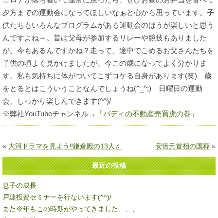
夕方までの運動会になってほしいなぁと心から思っています。子
供たちもいろんなプログラムがある運動会のほうが楽しいと思う
んですよね～。昔は父母が参加するリレーや競技もありました
が、今もあるんですかね？走って、途中でこめるお父さんたちを
子供の頃よく見かけましたが、今この歳になってよく分かりま
す。私も気持ちに体がついてこずコケる自身があります(笑) 歳
をとるとはこういうことなんでしょうね(^_^;) 日曜日の運動
会、しっかり楽しんできます(^^)/
※弊社YouTubeチャンネル→
「バディの不動産売買虎の巻」
«
大河ドラマを見よう‼鎌倉殿の13人♬
安倍元首相の国葬
»
最近の投稿
息子の成長
戸建投資セミナーを行ないます(^^)/
また今年もこの時期がやってきました、、、