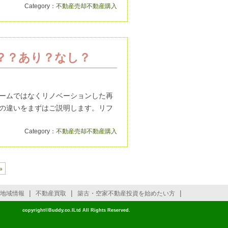
Category：
不動産売却
不動産購入
？？あり？なし？
ォームではなくリノベーションした再
の違いをまずはご説明します。リフ
Category：
不動産売却
不動産購入
»
|
|
|
地域情報
不動産買取
築古・空家不動産投資を始めたい方
copyright©Buddy.co.lLtd All Rights Reserved.