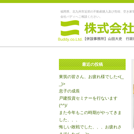
福岡県、北九州市近郊の不動産購入及び売却、空き家
会社バディへご相談ください。
最近の投稿
東筑の皆さん、お疲れ様でした<(_
_)>
息子の成長
戸建投資セミナーを行ないます
(^^)/
また今年もこの時期がやってきま
した、、、
悔しい敗戦でした、、、お疲れさ