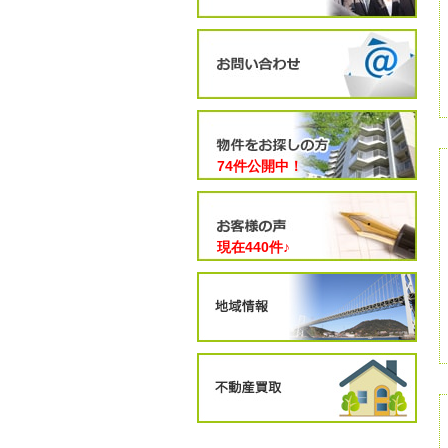
74件公開中！
現在
440
件♪