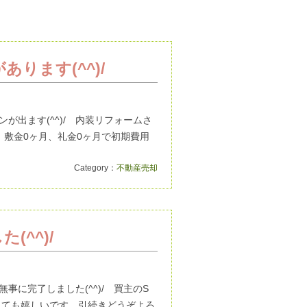
ります(^^)/
出ます(^^)/ 内装リフォームさ
、敷金0ヶ月、礼金0ヶ月で初期費用
Category：
不動産売却
^^)/
に完了しました(^^)/ 買主のS
もとても嬉しいです。引続きどうぞよろ