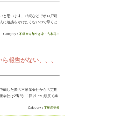
たいと思います。相続などでボロ戸建
人に迷惑をかけたくないので早くど
Category：
不動産売却
空き家・古家再生
から報告がない、、、
依頼した際の不動産会社からの定期
産会社は2週間に1回以上の頻度で業
Category：
不動産売却