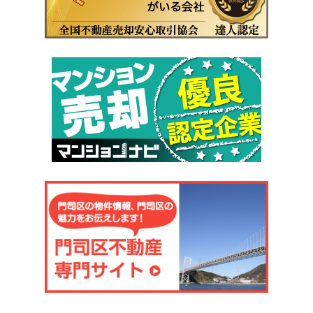
当社は、お客さまよりお預かりした個人情報を適切に管理
し、次のいずれかに該当する場合を除き、個人情報を第三者に
開示いたしません。
お客さまの同意がある場合
お客さまが希望されるサービスを行なうために当社が業務を
委託する業者に対して開示する場合 法令に基づき開示すること
が必要である場合
個人情報の安全対策
当社は、個人情報の正確性及び安全性確保のために、セキュ
リティに万全の対策を講じています。
ご本人の照会
お客さまがご本人の個人情報の照会・修正・削除などをご希
望される場合には、ご本人であることを確認の上、対応させて
いただきます。
法令、規範の遵守と見直し
当社は、保有する個人情報に関して適用される日本の法令、