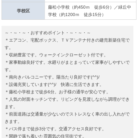
藤松小学校（約450ｍ 徒歩6分）／緑丘中
学校区
学校（約1200ｍ 徒歩15分）
～・～・～・おすすめポイント・～・～・～
＊エアコン、宅配ボックス、ＴＶアンテナ付きの建売新築住宅で
す。
＊収納豊富です。ウォークインクローゼット付です。
＊家事動線良好です。水廻りがまとまっていて家事がしやすいで
す。
＊南向きバルコニーです。陽当たり良好です(^^)/
＊設備充実しています(^^)/ 快適に生活できます。
＊藤松小学校まで徒歩6分。お子様の通学が安心です。
＊人気の対面キッチンです。リビングを見渡しながら調理ができ
ます。
＊前面道路は交通量が少ないのでストレスなく車の出し入れがで
きます。
＊バス停まで徒歩3分です。交通アクセス良好です。
＊閑静で落ち着いた雰囲気の住宅街です。