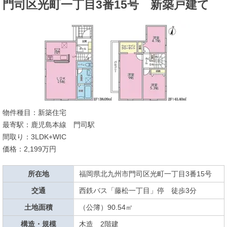
門司区光町一丁目3番15号 新築戸建て
物件種目：新築住宅
最寄駅：鹿児島本線 門司駅
間取り：3LDK+WIC
価格：2,199万円
所在地
福岡県北九州市門司区光町一丁目3番15号
交通
西鉄バス「藤松一丁目」停 徒歩3分
土地面積
（公簿）90.54㎡
構造・規模
木造 2階建