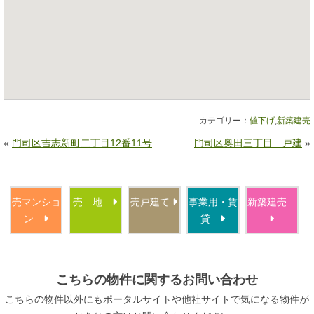
カテゴリー：
値下げ
,
新築建売
«
門司区吉志新町二丁目12番11号
門司区奥田三丁目 戸建
»
売マンショ
売 地
売戸建て
事業用・賃
新築建売
ン
貸
こちらの物件に関するお問い合わせ
こちらの物件以外にもポータルサイトや他社サイトで気になる物件が