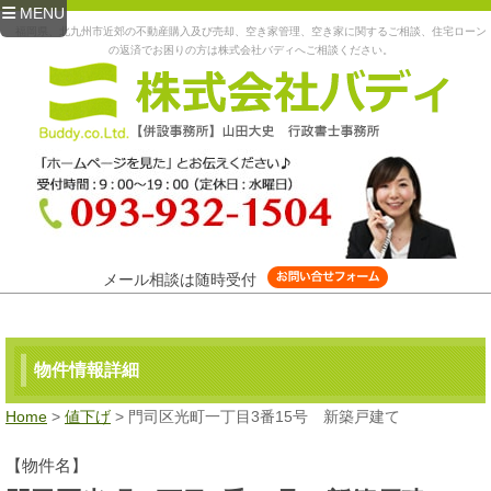
MENU
福岡県、北九州市近郊の不動産購入及び売却、空き家管理、空き家に関するご相談、住宅ローン
の返済でお困りの方は株式会社バディへご相談ください。
メール相談は随時受付
物件情報詳細
Home
>
値下げ
> 門司区光町一丁目3番15号 新築戸建て
【物件名】