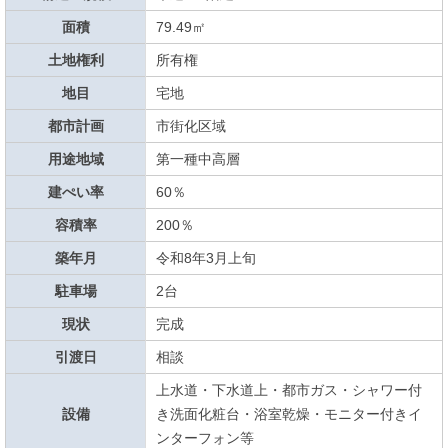
面積
79.49㎡
土地権利
所有権
地目
宅地
都市計画
市街化区域
用途地域
第一種中高層
建ぺい率
60％
容積率
200％
築年月
令和8年3月上旬
駐車場
2台
現状
完成
引渡日
相談
上水道・下水道上・都市ガス・シャワー付
設備
き洗面化粧台・浴室乾燥・モニター付きイ
ンターフォン等