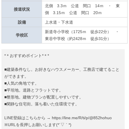
北側 3.3ｍ 公道 間口 14ｍ ・ 東
接道状況
側 3.15ｍ 公道 間口 20ｍ
設備
上水道・下水道
新道寺小学校（1725ｍ 徒歩22分） ・
学校区
東谷中学校（約2428ｍ 徒歩31分）
*＊おすすめポイント*＊*
■建築条件なし。お好きなハウスメーカー、工務店で建てること
ができます。
■人気の角地です。
■平坦地。道路とフラットです。
■整形地。建物プランが配置しやすいです。
■閑静な住宅街。落ち着いた住環境です。
LINE登録はこちらから → https://line.me/R/ti/p/@852hohuo
※URLを長押しお願いします(*´▽｀*)