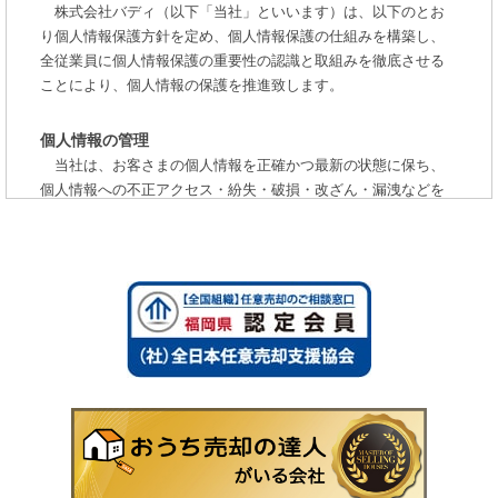
株式会社バディ（以下「当社」といいます）は、以下のとお
り個人情報保護方針を定め、個人情報保護の仕組みを構築し、
全従業員に個人情報保護の重要性の認識と取組みを徹底させる
ことにより、個人情報の保護を推進致します。
個人情報の管理
当社は、お客さまの個人情報を正確かつ最新の状態に保ち、
個人情報への不正アクセス・紛失・破損・改ざん・漏洩などを
防止するため、セキュリティシステムの維持・管理体制の整
備・社員教育の徹底等の必要な措置を講じ、安全対策を実施し
個人情報の厳重な管理を行ないます。
個人情報の利用目的
お客さまからお預かりした個人情報は、当社からのご連絡や
業務のご案内やご質問に対する回答として、電子メールや資料
のご送付に利用いたします。
個人情報の第三者への開示・提供の禁止
当社は、お客さまよりお預かりした個人情報を適切に管理
し、次のいずれかに該当する場合を除き、個人情報を第三者に