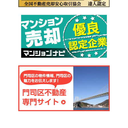
開示いたしません。
お客さまの同意がある場合
お客さまが希望されるサービスを行なうために当社が業務を
委託する業者に対して開示する場合 法令に基づき開示すること
が必要である場合
個人情報の安全対策
当社は、個人情報の正確性及び安全性確保のために、セキュ
リティに万全の対策を講じています。
ご本人の照会
お客さまがご本人の個人情報の照会・修正・削除などをご希
望される場合には、ご本人であることを確認の上、対応させて
いただきます。
法令、規範の遵守と見直し
当社は、保有する個人情報に関して適用される日本の法令、
その他規範を遵守するとともに、本ポリ シーの内容を適宜見直