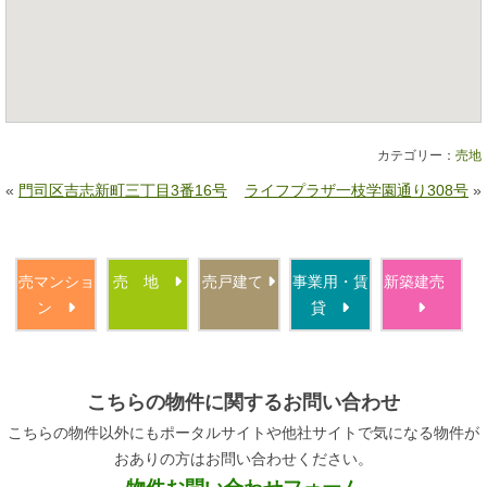
カテゴリー：
売地
«
門司区吉志新町三丁目3番16号
ライフプラザ一枝学園通り308号
»
売マンショ
売 地
売戸建て
事業用・賃
新築建売
ン
貸
こちらの物件に関するお問い合わせ
こちらの物件以外にもポータルサイトや他社サイトで気になる物件が
おありの方はお問い合わせください。