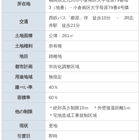
福岡県北九州市小倉南区大字母原79番地
所在地
3（地番）・小倉南区大字母原79番4号隣
西鉄バス「郷原」停 徒歩10分 ・ JR志
交通
井駅 徒歩21分
土地面積
公簿：261㎡
土地権利
所有権
地目
雑種地
都市計画
市街化調整区域
用途地域
無指定
建ぺい率
40％
容積率
60％
＊絶対高さ制限10ｍ ＊外壁後退距離1ｍ
他の制限
＊宅地造成工事規制区域
現状
更地
引渡日
即時