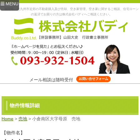
MENU
福岡県、北九州市近郊の不動産購入及び売却、空き家管理、空き家に関するご相談、住宅ローン
の返済でお困りの方は株式会社バディへご相談ください。
メール相談は随時受付
物件情報詳細
Home
>
売地
> 小倉南区大字母原 売地
【物件名】