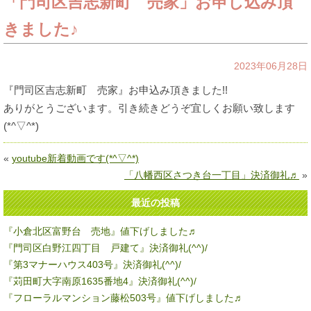
「門司区吉志新町 売家」お申し込み頂
きました♪
2023年06月28日
『門司区吉志新町 売家』お申込み頂きました!!
ありがとうございます。引き続きどうぞ宜しくお願い致します
(*^▽^*)
«
youtube新着動画です(*^▽^*)
「八幡西区さつき台一丁目」決済御礼♬
»
最近の投稿
『小倉北区富野台 売地』値下げしました♬
『門司区白野江四丁目 戸建て』決済御礼(^^)/
『第3マナーハウス403号』決済御礼(^^)/
『苅田町大字南原1635番地4』決済御礼(^^)/
『フローラルマンション藤松503号』値下げしました♬