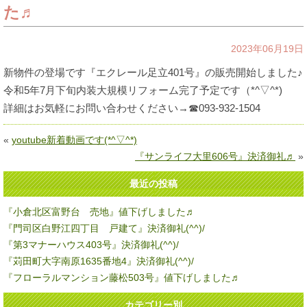
た♬
2023年06月19日
新物件の登場です『エクレール足立401号』の販売開始しました♪
令和5年7月下旬内装大規模リフォーム完了予定です（*^▽^*)
詳細はお気軽にお問い合わせください→☎093-932-1504
«
youtube新着動画です(*^▽^*)
『サンライフ大里606号』決済御礼♬
»
最近の投稿
『小倉北区富野台 売地』値下げしました♬
『門司区白野江四丁目 戸建て』決済御礼(^^)/
『第3マナーハウス403号』決済御礼(^^)/
『苅田町大字南原1635番地4』決済御礼(^^)/
『フローラルマンション藤松503号』値下げしました♬
カテゴリー別