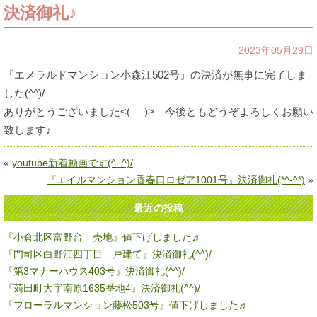
決済御礼♪
2023年05月29日
『エメラルドマンション小森江502号』の決済が無事に完了しま
した(^^)/
ありがとうございました<(_ _)> 今後ともどうぞよろしくお願い
致します♪
«
youtube新着動画です(^_^)/
『エイルマンション香春口ロゼア1001号』決済御礼(*^-^*)
»
最近の投稿
『小倉北区富野台 売地』値下げしました♬
『門司区白野江四丁目 戸建て』決済御礼(^^)/
『第3マナーハウス403号』決済御礼(^^)/
『苅田町大字南原1635番地4』決済御礼(^^)/
『フローラルマンション藤松503号』値下げしました♬