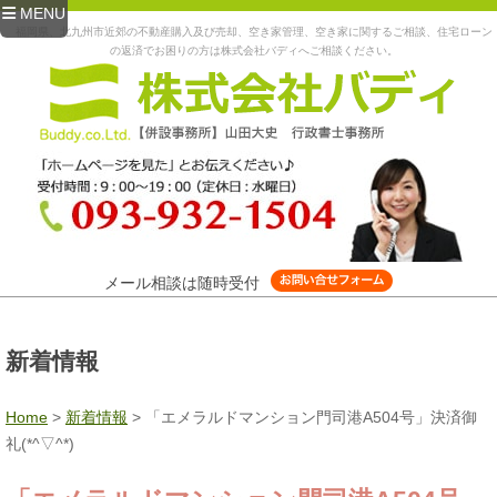
MENU
福岡県、北九州市近郊の不動産購入及び売却、空き家管理、空き家に関するご相談、住宅ローン
の返済でお困りの方は株式会社バディへご相談ください。
メール相談は随時受付
新着情報
Home
>
新着情報
>
「エメラルドマンション門司港A504号」決済御
礼(*^▽^*)