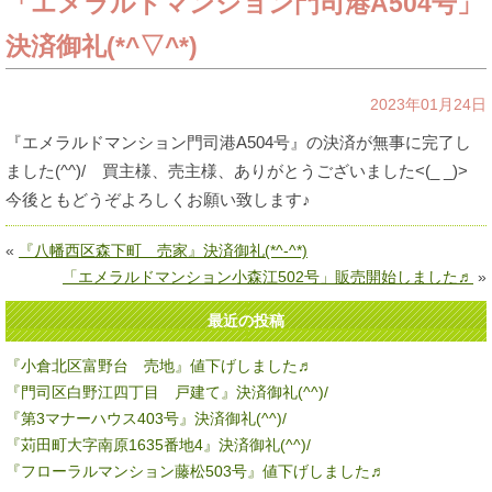
「エメラルドマンション門司港A504号」
決済御礼(*^▽^*)
2023年01月24日
『エメラルドマンション門司港A504号』の決済が無事に完了し
ました(^^)/ 買主様、売主様、ありがとうございました<(_ _)>
今後ともどうぞよろしくお願い致します♪
«
『八幡西区森下町 売家』決済御礼(*^-^*)
「エメラルドマンション小森江502号」販売開始しました♬
»
最近の投稿
『小倉北区富野台 売地』値下げしました♬
『門司区白野江四丁目 戸建て』決済御礼(^^)/
『第3マナーハウス403号』決済御礼(^^)/
『苅田町大字南原1635番地4』決済御礼(^^)/
『フローラルマンション藤松503号』値下げしました♬