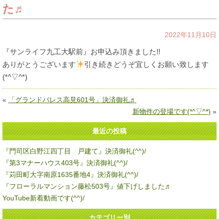
た♬
2022年11月10日
『サンライフ九工大駅前』お申込み頂きました!!
ありがとうございます
引き続きどうぞ宜しくお願い致します
(*^▽^*)
«
「グランドパレス高見601号」決済御礼♬
新物件の登場です(*^▽^*)
»
最近の投稿
『門司区白野江四丁目 戸建て』決済御礼(^^)/
『第3マナーハウス403号』決済御礼(^^)/
『苅田町大字南原1635番地4』決済御礼(^^)/
『フローラルマンション藤松503号』値下げしました♬
YouTube新着動画です(^^)/
カテゴリー別