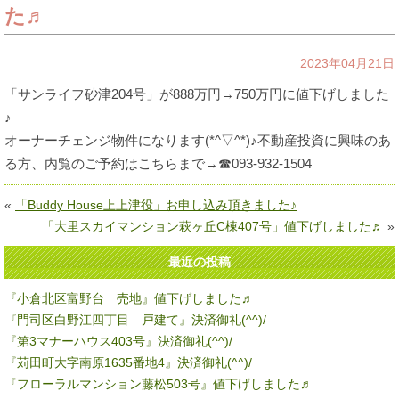
た♬
2023年04月21日
「サンライフ砂津204号」が888万円→750万円に値下げしました
♪
オーナーチェンジ物件になります(*^▽^*)♪不動産投資に興味のあ
る方、内覧のご予約はこちらまで→☎093-932-1504
«
「Buddy House上上津役」お申し込み頂きました♪
「大里スカイマンション萩ヶ丘C棟407号」値下げしました♬
»
最近の投稿
『小倉北区富野台 売地』値下げしました♬
『門司区白野江四丁目 戸建て』決済御礼(^^)/
『第3マナーハウス403号』決済御礼(^^)/
『苅田町大字南原1635番地4』決済御礼(^^)/
『フローラルマンション藤松503号』値下げしました♬