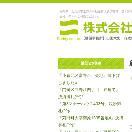
福岡県、北九州市近郊の不動産購入及び売却、空き家
会社バディへご相談ください。
最近の投稿
『小倉北区富野台 売地』値下げ
しました♬
『門司区白野江四丁目 戸建て』
決済御礼(^^)/
『第3マナーハウス403号』決済御
礼(^^)/
『苅田町大字南原1635番地4』決済
御礼(^^)/