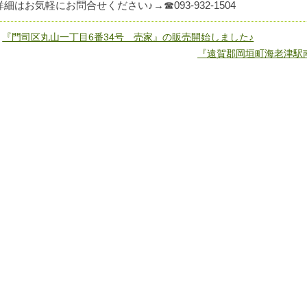
詳細はお気軽にお問合せください♪→☎093-932-1504
«
『門司区丸山一丁目6番34号 売家』の販売開始しました♪
『遠賀郡岡垣町海老津駅