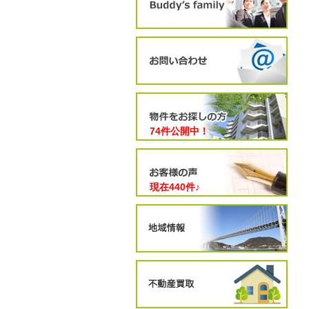
74件公開中！
現在
440
件♪