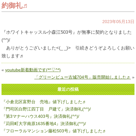
約御礼♬
2023年05月13日
『ホワイトキャッスル小森江503号』が無事に契約となりました
(^^)/
ありがとうございました<(_ _)> 引続きどうぞよろしくお願い
致します♬
«
youtube新着動画です(*^▽^*)
「グリーンビュー古城704号」販売開始しました♬
»
最近の投稿
『小倉北区富野台 売地』値下げしました♬
『門司区白野江四丁目 戸建て』決済御礼(^^)/
『第3マナーハウス403号』決済御礼(^^)/
『苅田町大字南原1635番地4』決済御礼(^^)/
『フローラルマンション藤松503号』値下げしました♬