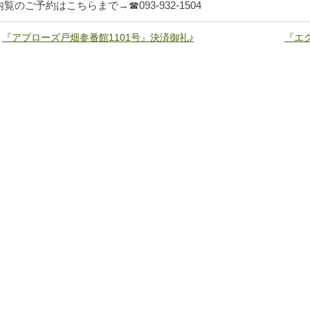
内覧のご予約はこちらまで→☎093-932-1504
«
『アプローズ戸畑参番館1101号』決済御礼♪
『エ