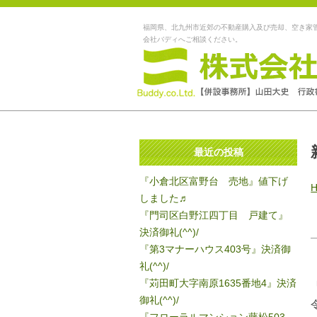
福岡県、北九州市近郊の不動産購入及び売却、空き家
会社バディへご相談ください。
最近の投稿
『小倉北区富野台 売地』値下げ
しました♬
『門司区白野江四丁目 戸建て』
決済御礼(^^)/
『第3マナーハウス403号』決済御
礼(^^)/
『苅田町大字南原1635番地4』決済
御礼(^^)/