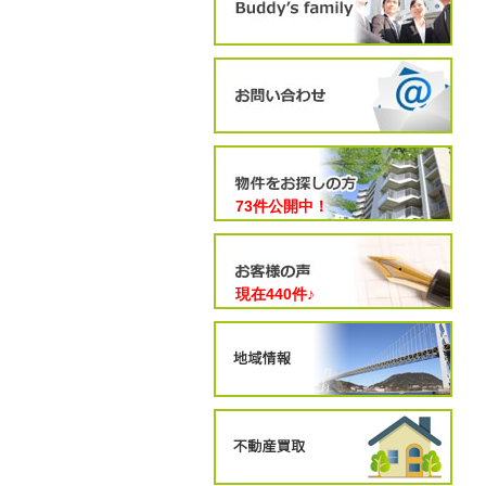
73件公開中！
現在
440
件♪