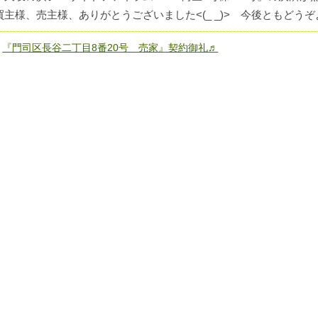
買主様、売主様、ありがとうございました<(_ _)> 今後ともどう
«
『門司区長谷二丁目8番20号 売家』契約御礼♬