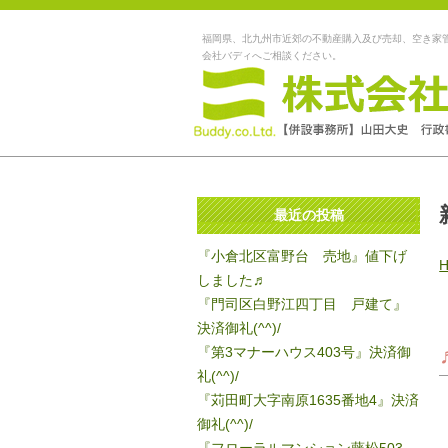
福岡県、北九州市近郊の不動産購入及び売却、空き家
会社バディへご相談ください。
最近の投稿
『小倉北区富野台 売地』値下げ
しました♬
『門司区白野江四丁目 戸建て』
決済御礼(^^)/
『第3マナーハウス403号』決済御
礼(^^)/
『苅田町大字南原1635番地4』決済
御礼(^^)/