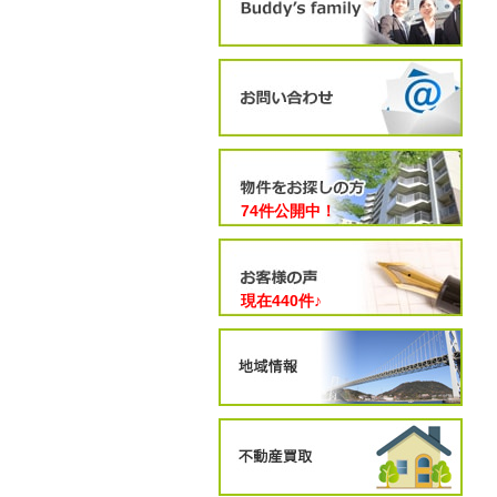
74件公開中！
現在
440
件♪