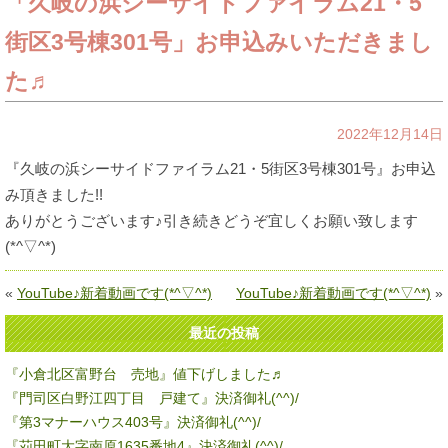
「久岐の浜シーサイドファイラム21・5
街区3号棟301号」お申込みいただきまし
た♬
2022年12月14日
『久岐の浜シーサイドファイラム21・5街区3号棟301号』お申込
み頂きました!!
ありがとうございます♪引き続きどうぞ宜しくお願い致します
(*^▽^*)
«
YouTube♪新着動画です(*^▽^*)
YouTube♪新着動画です(*^▽^*)
»
最近の投稿
『小倉北区富野台 売地』値下げしました♬
『門司区白野江四丁目 戸建て』決済御礼(^^)/
『第3マナーハウス403号』決済御礼(^^)/
『苅田町大字南原1635番地4』決済御礼(^^)/