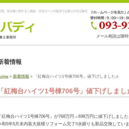
管理、空き家に関するご相談、住宅ローンの返済でお困りの方は株式
メール相談は随時
新着情報
Home
>
新着情報
>
「紅梅台ハイツ1号棟706号」値下げしました♬
「紅梅台ハイツ1号棟706号」値下げしまし
「紅梅台ハイツ1号棟706号」が768万円→698万円に値下げしました
令和5年5月末内装大規模リフォーム完了!!水廻りも新品交換しています(