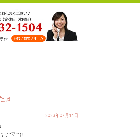
受付
た♬
2023年07月14日
♪
*^▽^*)♪