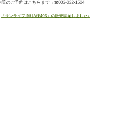
内覧のご予約はこちらまで→☎093-932-1504
«
『サンライフ原町A棟403』の販売開始しました♪