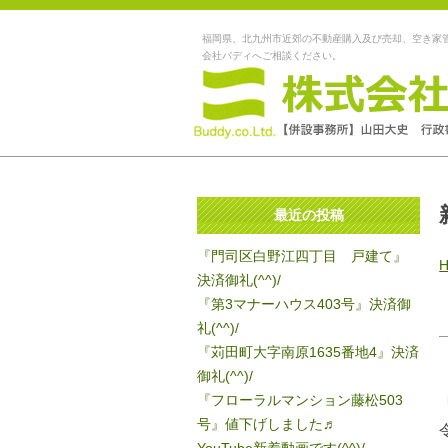
福岡県、北九州市近郊の不動産購入及び売却、空き家
会社バディへご相談ください。
最近の投稿
『門司区白野江四丁目 戸建て』
決済御礼(^^)/
『第3マナーハウス403号』決済御
礼(^^)/
『苅田町大字南原1635番地4』決済
御礼(^^)/
『フローラルマンション藤松503
号』値下げしました♬