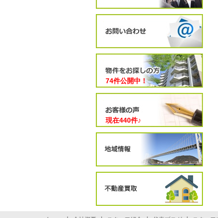
74件公開中！
現在
440
件♪