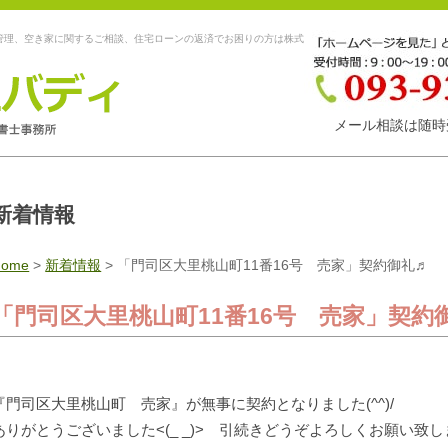
管理、空き家に関するご相談、住宅ローンの返済でお困りの方は株式
メール相談は随時
新着情報
Home
>
新着情報
>
「門司区大里桃山町11番16号 売家」契約御礼♬
「門司区大里桃山町11番16号 売家」契約
『門司区大里桃山町 売家』が無事に契約となりました(^^)/
ありがとうございました<(_ _)> 引続きどうぞよろしくお願い致