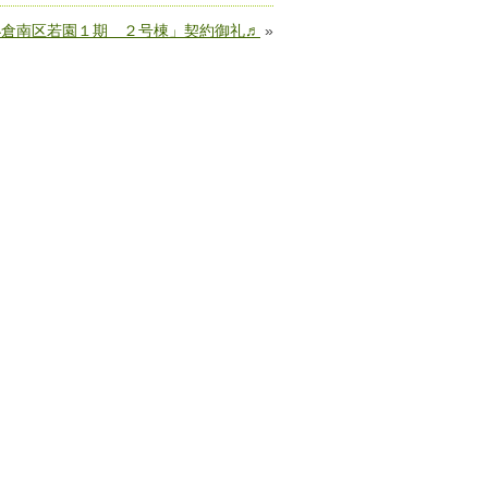
小倉南区若園１期 ２号棟」契約御礼♬
»