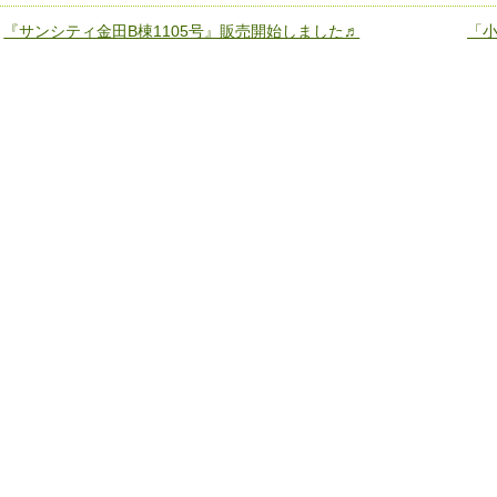
«
『サンシティ金田B棟1105号』販売開始しました♬
「