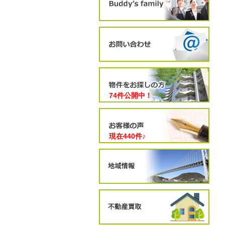
74件公開中！
現在
440
件♪