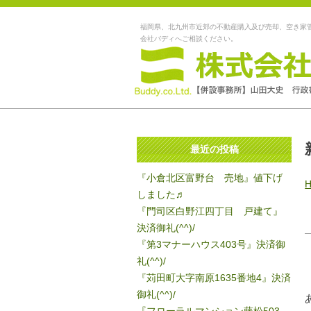
福岡県、北九州市近郊の不動産購入及び売却、空き家
会社バディへご相談ください。
最近の投稿
『小倉北区富野台 売地』値下げ
しました♬
『門司区白野江四丁目 戸建て』
決済御礼(^^)/
『第3マナーハウス403号』決済御
礼(^^)/
『苅田町大字南原1635番地4』決済
御礼(^^)/