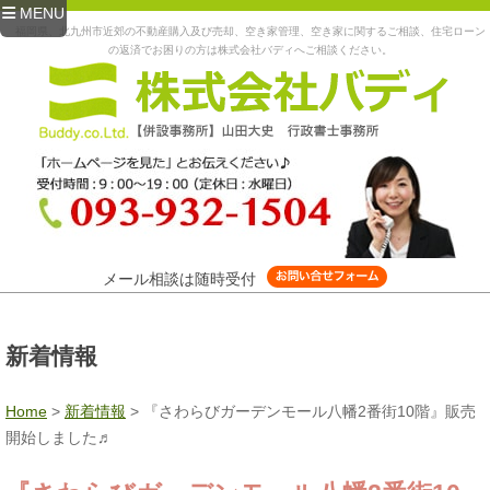
MENU
福岡県、北九州市近郊の不動産購入及び売却、空き家管理、空き家に関するご相談、住宅ローン
の返済でお困りの方は株式会社バディへご相談ください。
メール相談は随時受付
新着情報
Home
>
新着情報
>
『さわらびガーデンモール八幡2番街10階』販売
開始しました♬