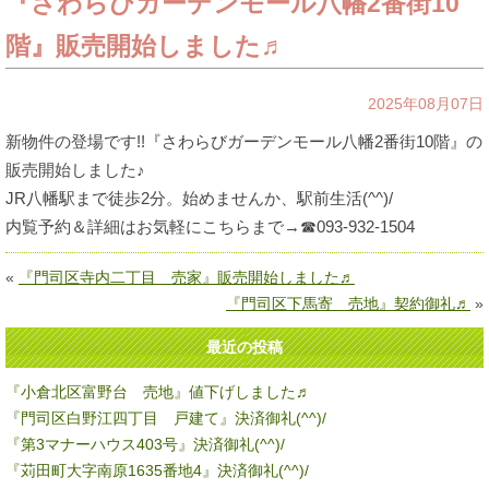
『さわらびガーデンモール八幡2番街10
階』販売開始しました♬
2025年08月07日
新物件の登場です!!『さわらびガーデンモール八幡2番街10階』の
販売開始しました♪
JR八幡駅まで徒歩2分。始めませんか、駅前生活(^^)/
内覧予約＆詳細はお気軽にこちらまで→☎093-932-1504
«
『門司区寺内二丁目 売家』販売開始しました♬
『門司区下馬寄 売地』契約御礼♬
»
最近の投稿
『小倉北区富野台 売地』値下げしました♬
『門司区白野江四丁目 戸建て』決済御礼(^^)/
『第3マナーハウス403号』決済御礼(^^)/
『苅田町大字南原1635番地4』決済御礼(^^)/