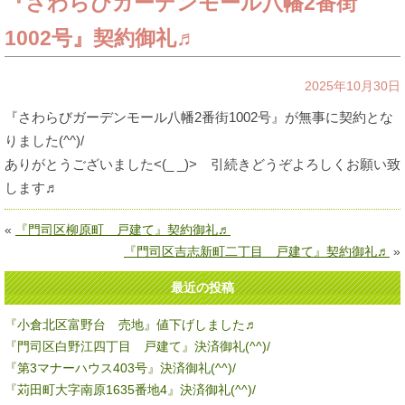
『さわらびガーデンモール八幡2番街
1002号』契約御礼♬
2025年10月30日
『さわらびガーデンモール八幡2番街1002号』が無事に契約とな
りました(^^)/
ありがとうございました<(_ _)> 引続きどうぞよろしくお願い致
します♬
«
『門司区柳原町 戸建て』契約御礼♬
『門司区吉志新町二丁目 戸建て』契約御礼♬
»
最近の投稿
『小倉北区富野台 売地』値下げしました♬
『門司区白野江四丁目 戸建て』決済御礼(^^)/
『第3マナーハウス403号』決済御礼(^^)/
『苅田町大字南原1635番地4』決済御礼(^^)/