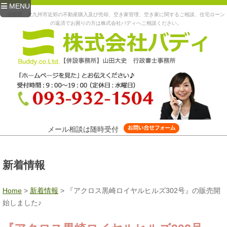
MENU
福岡県、北九州市近郊の不動産購入及び売却、空き家管理、空き家に関するご相談、住宅ローン
の返済でお困りの方は株式会社バディへご相談ください。
メール相談は随時受付
新着情報
Home
>
新着情報
>
『アクロス黒崎ロイヤルヒルズ302号』の販売開
始しました♪