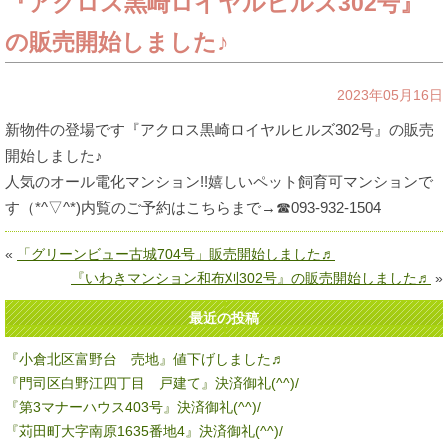
『アクロス黒崎ロイヤルヒルズ302号』
の販売開始しました♪
2023年05月16日
新物件の登場です『アクロス黒崎ロイヤルヒルズ302号』の販売
開始しました♪
人気のオール電化マンション!!嬉しいペット飼育可マンションで
す（*^▽^*)内覧のご予約はこちらまで→☎093-932-1504
«
「グリーンビュー古城704号」販売開始しました♬
『いわきマンション和布刈302号』の販売開始しました♬
»
最近の投稿
『小倉北区富野台 売地』値下げしました♬
『門司区白野江四丁目 戸建て』決済御礼(^^)/
『第3マナーハウス403号』決済御礼(^^)/
『苅田町大字南原1635番地4』決済御礼(^^)/