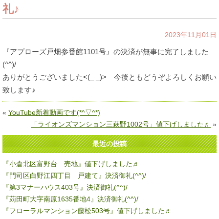
礼♪
2023年11月01日
『アプローズ戸畑参番館1101号』の決済が無事に完了しました
(^^)/
ありがとうございました<(_ _)> 今後ともどうぞよろしくお願い
致します♪
«
YouTube新着動画です(*^▽^*)
「ライオンズマンション三萩野1002号」値下げしました♬
»
最近の投稿
『小倉北区富野台 売地』値下げしました♬
『門司区白野江四丁目 戸建て』決済御礼(^^)/
『第3マナーハウス403号』決済御礼(^^)/
『苅田町大字南原1635番地4』決済御礼(^^)/
『フローラルマンション藤松503号』値下げしました♬