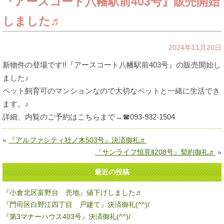
『アースコート八幡駅前403号』販売開始
しました♬
2024年11月20日
新物件の登場です!!『アースコート八幡駅前403号』の販売開始し
ました♪
ペット飼育可のマンションなので大切なペットと一緒に生活でき
ます。♪
詳細、内覧のご予約はこちらまで→☎093-932-1504
«
『アルファシティ社ノ木503号』決済御礼♬
『サンライフ恒見Ⅱ208号』契約御礼♬
»
最近の投稿
『小倉北区富野台 売地』値下げしました♬
『門司区白野江四丁目 戸建て』決済御礼(^^)/
『第3マナーハウス403号』決済御礼(^^)/