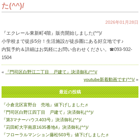
た(^^)/
2026年01月28日
『エクレール東新町4階』販売開始しました(^^)/
小学校まで徒歩5分！生活施設が徒歩圏にある好立地です♪
内覧予約＆詳細はお気軽にお問い合わせください。☎093-932-
1504
«
『門司区白野江二丁目 戸建て』決済御礼(^^)/
youtube新着動画です(^^)/
»
最近の投稿
『小倉北区富野台 売地』値下げしました♬
『門司区白野江四丁目 戸建て』決済御礼(^^)/
『第3マナーハウス403号』決済御礼(^^)/
『苅田町大字南原1635番地4』決済御礼(^^)/
『フローラルマンション藤松503号』値下げしました♬