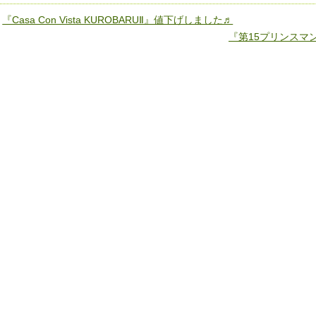
«
『Casa Con Vista KUROBARUⅡ』値下げしました♬
『第15プリンスマ