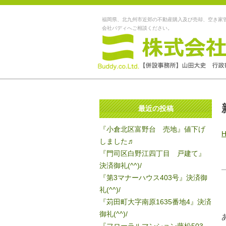
福岡県、北九州市近郊の不動産購入及び売却、空き家
会社バディへご相談ください。
最近の投稿
『小倉北区富野台 売地』値下げ
しました♬
『門司区白野江四丁目 戸建て』
決済御礼(^^)/
『第3マナーハウス403号』決済御
礼(^^)/
『苅田町大字南原1635番地4』決済
御礼(^^)/