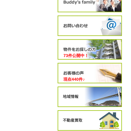
73件公開中！
現在
440
件♪