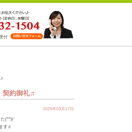
受付
礼♬
』契約御礼♬
2025年03月17日
(^^)/
します♬