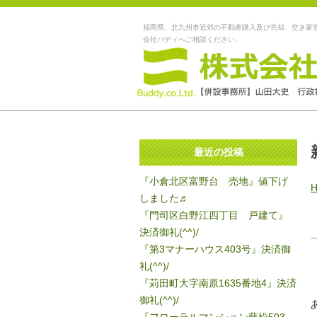
福岡県、北九州市近郊の不動産購入及び売却、空き家
会社バディへご相談ください。
最近の投稿
『小倉北区富野台 売地』値下げ
しました♬
『門司区白野江四丁目 戸建て』
決済御礼(^^)/
『第3マナーハウス403号』決済御
礼(^^)/
『苅田町大字南原1635番地4』決済
御礼(^^)/