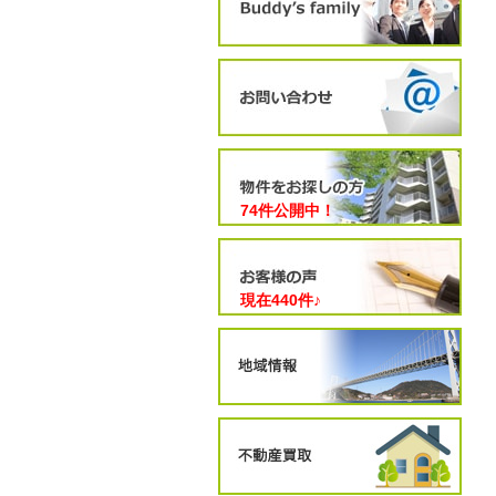
74件公開中！
現在
440
件♪