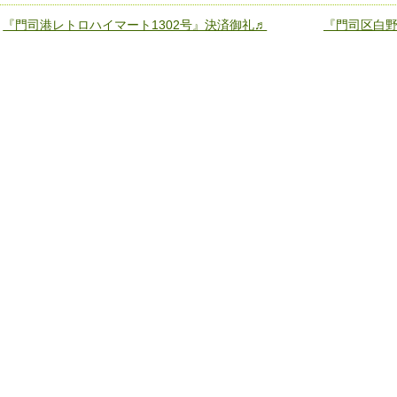
«
『門司港レトロハイマート1302号』決済御礼♬
『門司区白