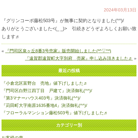
2024年03月13日
『グリンコーポ藤松503号』が無事に契約となりました(^^)/
ありがとうございました<(_ _)> 引続きどうぞよろしくお願い致
します♬
«
『門司区泉ヶ丘8番3号売家』販売開始しました(*^▽^*)
『遠賀郡遠賀町大字別府 売家』申し込み頂きました♬
»
最近の投稿
『小倉北区富野台 売地』値下げしました♬
『門司区白野江四丁目 戸建て』決済御礼(^^)/
『第3マナーハウス403号』決済御礼(^^)/
『苅田町大字南原1635番地4』決済御礼(^^)/
『フローラルマンション藤松503号』値下げしました♬
カテゴリー別
お客様の声