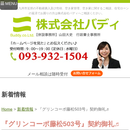
MENU
福岡県、北九州市近郊の不動産購入及び売却、空き家管理、空き家に関するご相談、住宅ローン
の返済でお困りの方は株式会社バディへご相談ください。
メール相談は随時受付
新着情報
Home
>
新着情報
>
『グリンコーポ藤松503号』契約御礼♬
『グリンコーポ藤松503号』契約御礼♬