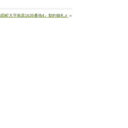
苅田町大字南原1635番地4』契約御礼♬
»