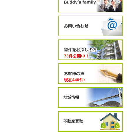
73件公開中！
現在
440
件♪