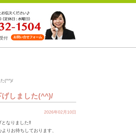
受付
^^)/
しました(^^)/
2026年02月10日
げとなりました‼
同心よりお待ちしております、