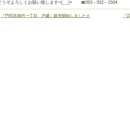
どうぞよろしくお願い致します<(_ _)> ☎093－932－1504
«
『門司区鳴竹一丁目 戸建』販売開始しました♬
『