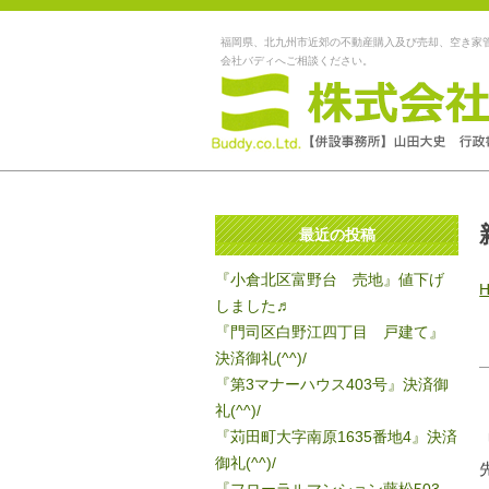
福岡県、北九州市近郊の不動産購入及び売却、空き家
会社バディへご相談ください。
最近の投稿
『小倉北区富野台 売地』値下げ
しました♬
『門司区白野江四丁目 戸建て』
決済御礼(^^)/
『第3マナーハウス403号』決済御
礼(^^)/
『苅田町大字南原1635番地4』決済
御礼(^^)/