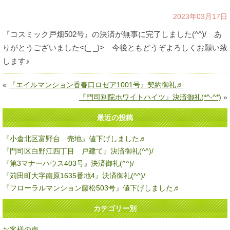
2023年03月17日
『コスミック戸畑502号』の決済が無事に完了しました(^^)/ あ
りがとうございました<(_ _)> 今後ともどうぞよろしくお願い致
します♪
«
『エイルマンション香春口ロゼア1001号』契約御礼♬
『門司別院ホワイトハイツ』決済御礼(*^-^*)
»
最近の投稿
『小倉北区富野台 売地』値下げしました♬
『門司区白野江四丁目 戸建て』決済御礼(^^)/
『第3マナーハウス403号』決済御礼(^^)/
『苅田町大字南原1635番地4』決済御礼(^^)/
『フローラルマンション藤松503号』値下げしました♬
カテゴリー別
お客様の声