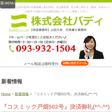
MENU
福岡県、北九州市近郊の不動産購入及び売却、空き家管理、空き家に関するご相談、住宅ローン
の返済でお困りの方は株式会社バディへご相談ください。
メール相談は随時受付
新着情報
Home
>
新着情報
>
『コスミック戸畑502号』決済御礼(*^-^*)
『コスミック戸畑502号』決済御礼(*^-^*)