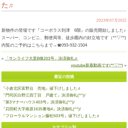
た♬
2023年07月20日
新物件の登場です『コーポラス到津 6階』の販売開始しました♪
スーパー、コンビニ、郵便局等、徒歩圏内の好立地です（*^▽^*)
内覧のご予約はこちらまで→☎093-932-1504
«
「サンライフ大里B棟203号」決済御礼♬
youtube新着動画です(*^▽^*)
»
最近の投稿
『小倉北区富野台 売地』値下げしました♬
『門司区白野江四丁目 戸建て』決済御礼(^^)/
『第3マナーハウス403号』決済御礼(^^)/
『苅田町大字南原1635番地4』決済御礼(^^)/
『フローラルマンション藤松503号』値下げしました♬
カテゴリー別