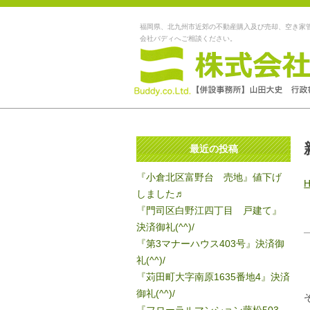
福岡県、北九州市近郊の不動産購入及び売却、空き家
会社バディへご相談ください。
最近の投稿
『小倉北区富野台 売地』値下げ
しました♬
『門司区白野江四丁目 戸建て』
決済御礼(^^)/
『第3マナーハウス403号』決済御
礼(^^)/
『苅田町大字南原1635番地4』決済
御礼(^^)/