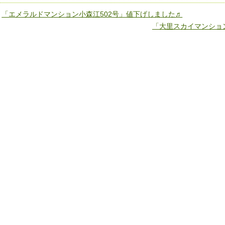
«
「エメラルドマンション小森江502号」値下げしました♬
「大里スカイマンショ