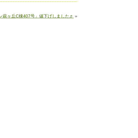
ン萩ヶ丘C棟407号」値下げしました♬
»