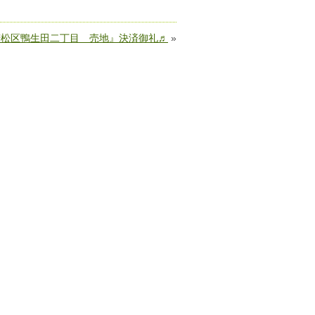
若松区鴨生田二丁目 売地』決済御礼♬
»