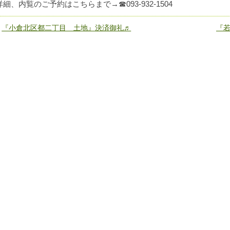
詳細、内覧のご予約はこちらまで→☎093-932-1504
«
『小倉北区都二丁目 土地』決済御礼♬
『