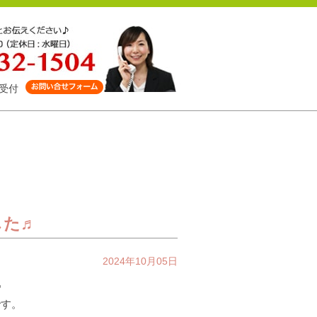
受付
した♬
2024年10月05日
♪
です。