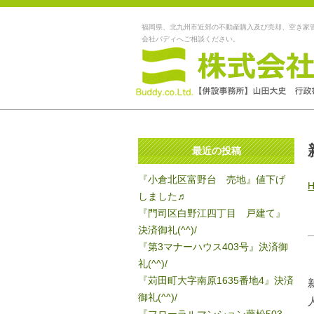
福岡県、北九州市近郊の不動産購入及び売却、空き家
会社バディへご相談ください。
最近の投稿
『小倉北区富野台 売地』値下げ
しました♬
『門司区白野江四丁目 戸建て』
決済御礼(^^)/
『第3マナーハウス403号』決済御
礼(^^)/
『苅田町大字南原1635番地4』決済
御礼(^^)/