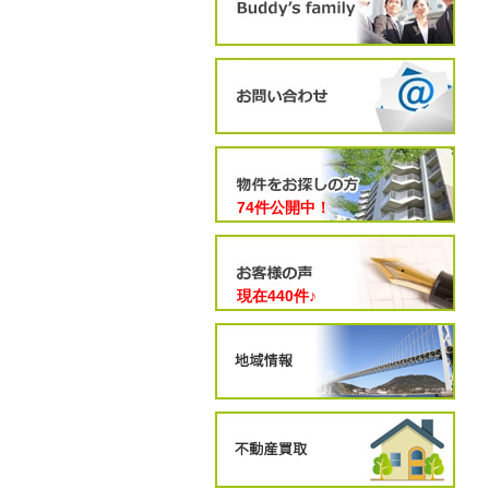
74件公開中！
現在
440
件♪