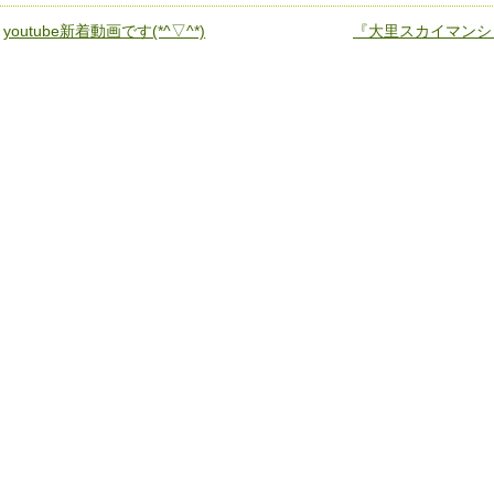
«
youtube新着動画です(*^▽^*)
『大里スカイマンション