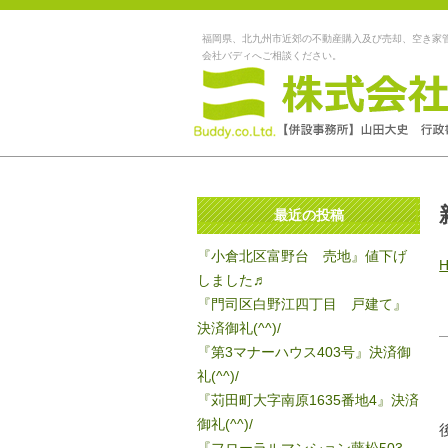
福岡県、北九州市近郊の不動産購入及び売却、空き家
会社バディへご相談ください。
最近の投稿
『小倉北区富野台 売地』値下げ
しました♬
『門司区白野江四丁目 戸建て』
決済御礼(^^)/
『第3マナーハウス403号』決済御
礼(^^)/
『苅田町大字南原1635番地4』決済
御礼(^^)/