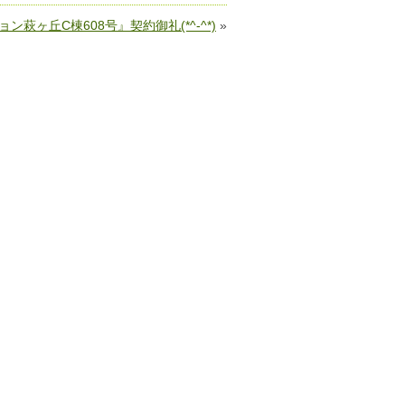
萩ヶ丘C棟608号』契約御礼(*^-^*)
»