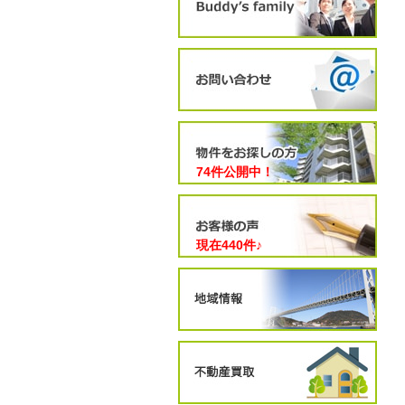
74件公開中！
現在
440
件♪