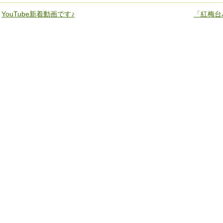
«
YouTube新着動画です♪
「紅梅台