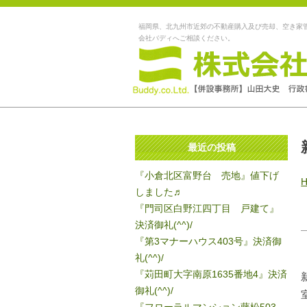
福岡県、北九州市近郊の不動産購入及び売却、空き家
会社バディへご相談ください。
最近の投稿
『小倉北区富野台 売地』値下げ
しました♬
『門司区白野江四丁目 戸建て』
決済御礼(^^)/
『第3マナーハウス403号』決済御
礼(^^)/
『苅田町大字南原1635番地4』決済
御礼(^^)/