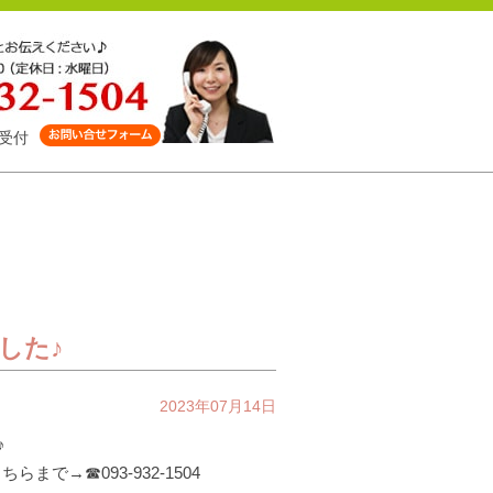
受付
した♪
2023年07月14日
♪
まで→☎093-932-1504