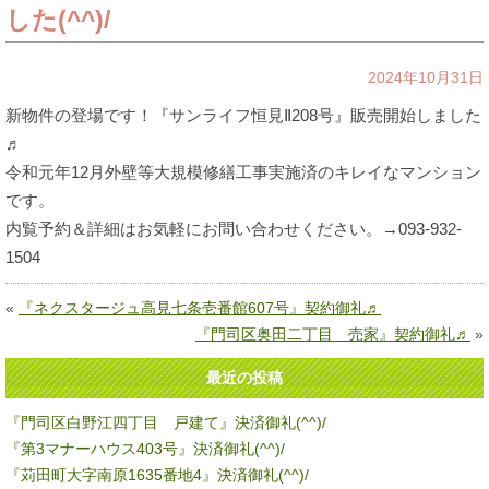
した(^^)/
2024年10月31日
新物件の登場です！『サンライフ恒見Ⅱ208号』販売開始しました
♬
令和元年12月外壁等大規模修繕工事実施済のキレイなマンション
です。
内覧予約＆詳細はお気軽にお問い合わせください。→093-932-
1504
«
『ネクスタージュ高見七条壱番館607号』契約御礼♬
『門司区奥田二丁目 売家』契約御礼♬
»
最近の投稿
『門司区白野江四丁目 戸建て』決済御礼(^^)/
『第3マナーハウス403号』決済御礼(^^)/
『苅田町大字南原1635番地4』決済御礼(^^)/