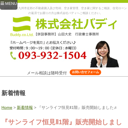
MENU
福岡県、北九州市近郊の不動産購入及び売却、空き家管理、空き家に関するご相談、住宅ローン
の返済でお困りの方は株式会社バディへご相談ください。
メール相談は随時受付
新着情報
Home
>
新着情報
>
『サンライフ恒見Ⅱ1階』販売開始しました♬
『サンライフ恒見Ⅱ1階』販売開始しまし