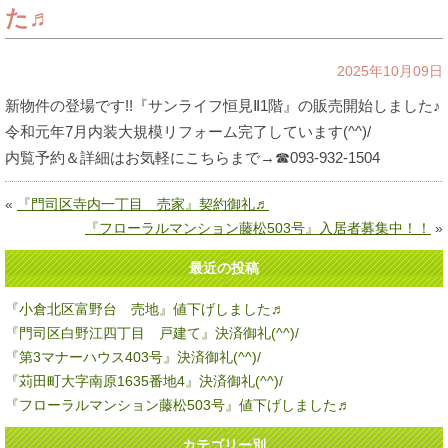
た♬
2025年10月09日
新物件の登場です!!『サンライフ恒見Ⅱ1階』の販売開始しました♪
令和元年7月内装大規模リフォーム完了しています(^^)/
内覧予約＆詳細はお気軽にこちらまで→☎093-932-1504
«
『門司区寺内一丁目 売家』契約御礼♬
『フローラルマンション藤松503号』入居者募集中！！
»
最近の投稿
『小倉北区富野台 売地』値下げしました♬
『門司区白野江四丁目 戸建て』決済御礼(^^)/
『第3マナーハウス403号』決済御礼(^^)/
『苅田町大字南原1635番地4』決済御礼(^^)/
『フローラルマンション藤松503号』値下げしました♬
カテゴリー別