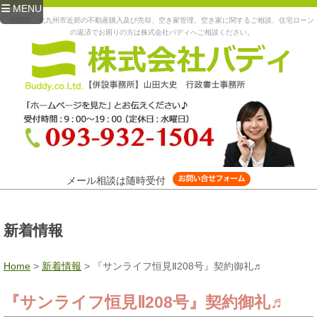
MENU
福岡県、北九州市近郊の不動産購入及び売却、空き家管理、空き家に関するご相談、住宅ローン
の返済でお困りの方は株式会社バディへご相談ください。
メール相談は随時受付
新着情報
Home
>
新着情報
>
『サンライフ恒見Ⅱ208号』契約御礼♬
『サンライフ恒見Ⅱ208号』契約御礼♬