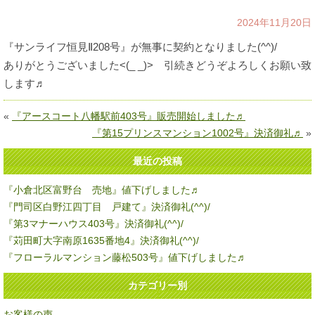
2024年11月20日
『サンライフ恒見Ⅱ208号』が無事に契約となりました(^^)/
ありがとうございました<(_ _)> 引続きどうぞよろしくお願い致
します♬
«
『アースコート八幡駅前403号』販売開始しました♬
『第15プリンスマンション1002号』決済御礼♬
»
最近の投稿
『小倉北区富野台 売地』値下げしました♬
『門司区白野江四丁目 戸建て』決済御礼(^^)/
『第3マナーハウス403号』決済御礼(^^)/
『苅田町大字南原1635番地4』決済御礼(^^)/
『フローラルマンション藤松503号』値下げしました♬
カテゴリー別
お客様の声