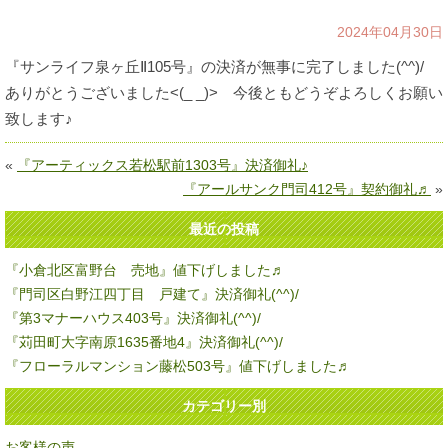
2024年04月30日
『サンライフ泉ヶ丘Ⅱ105号』の決済が無事に完了しました(^^)/
ありがとうございました<(_ _)> 今後ともどうぞよろしくお願い
致します♪
«
『アーティックス若松駅前1303号』決済御礼♪
『アールサンク門司412号』契約御礼♬
»
最近の投稿
『小倉北区富野台 売地』値下げしました♬
『門司区白野江四丁目 戸建て』決済御礼(^^)/
『第3マナーハウス403号』決済御礼(^^)/
『苅田町大字南原1635番地4』決済御礼(^^)/
『フローラルマンション藤松503号』値下げしました♬
カテゴリー別
お客様の声