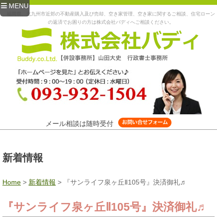
MENU
福岡県、北九州市近郊の不動産購入及び売却、空き家管理、空き家に関するご相談、住宅ローン
の返済でお困りの方は株式会社バディへご相談ください。
メール相談は随時受付
新着情報
Home
>
新着情報
>
『サンライフ泉ヶ丘Ⅱ105号』決済御礼♬
『サンライフ泉ヶ丘Ⅱ105号』決済御礼♬