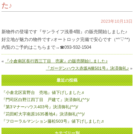
た♪
2023年10月13日
新物件の登場です『サンライフ浅香4階』の販売開始しました♪
好立地が魅力の物件です♪オートロック完備で安心です（*^▽^*)
内覧のご予約はこちらまで→☎093-932-1504
«
『小倉南区長行西三丁目 売家』の販売開始しました♪
『ガーデンハウス赤坂A棟501号』決済御礼♪
»
最近の投稿
『小倉北区富野台 売地』値下げしました♬
『門司区白野江四丁目 戸建て』決済御礼(^^)/
『第3マナーハウス403号』決済御礼(^^)/
『苅田町大字南原1635番地4』決済御礼(^^)/
『フローラルマンション藤松503号』値下げしました♬
カテゴリー別