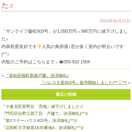
た♬
2024年04月23日
「サンライフ藤松503号」が1,050万円→980万円に値下げしまし
た♪
内装程度良好です
人気の角部屋♪窓が多く室内が明るいです
(^^♪
内覧のご予約はこちらまで→☎093-932-1504
«
『若松区桜町新築戸建』決済御礼♪
『パレス大里403号』販売開始しました(*^▽^*)
»
最近の投稿
『小倉北区富野台 売地』値下げしました♬
『門司区白野江四丁目 戸建て』決済御礼(^^)/
『第3マナーハウス403号』決済御礼(^^)/
『苅田町大字南原1635番地4』決済御礼(^^)/