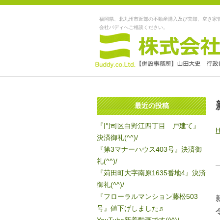
福岡県、北九州市近郊の不動産購入及び売却、空き家
会社バディへご相談ください。
最近の投稿
『門司区白野江四丁目 戸建て』
決済御礼(^^)/
『第3マナーハウス403号』決済御
礼(^^)/
『苅田町大字南原1635番地4』決済
御礼(^^)/
『フローラルマンション藤松503
号』値下げしました♬