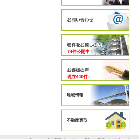
74件公開中！
現在
440
件♪