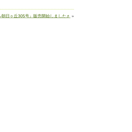
朝日ヶ丘305号』販売開始しました♬
»