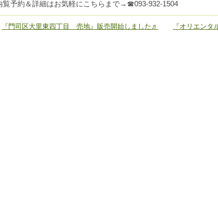
内覧予約＆詳細はお気軽にこちらまで→☎093-932-1504
«
『門司区大里東四丁目 売地』販売開始しました♬
『オリエンタル