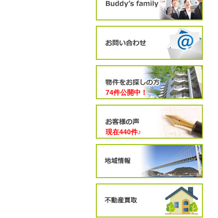
74件公開中！
現在
440
件♪