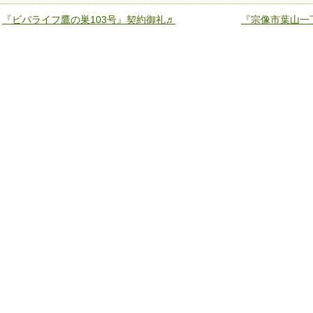
«
『ビバライフ鷹の巣103号』契約御礼♬
『宗像市葉山一丁