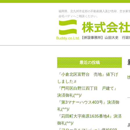
福岡県、北九州市近郊の不動産購入及び売却、空き家
会社バディへご相談ください。
最近の投稿
『小倉北区富野台 売地』値下げ
しました♬
『門司区白野江四丁目 戸建て』
決済御礼(^^)/
『第3マナーハウス403号』決済御
礼(^^)/
『苅田町大字南原1635番地4』決済
御礼(^^)/