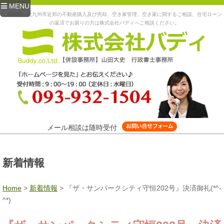
MENU
福岡県、北九州市近郊の不動産購入及び売却、空き家管理、空き家に関するご相談、住宅ローン
の返済でお困りの方は株式会社バディへご相談ください。
メール相談は随時受付
新着情報
Home
>
新着情報
>
『ザ・サンパークシティ守恒202号』決済御礼(*^-
^*)