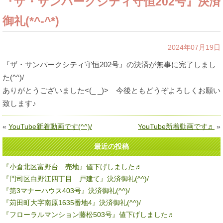
『ザ・サンパークシティ守恒202号』決済
御礼(*^-^*)
2024年07月19日
『ザ・サンパークシティ守恒202号』の決済が無事に完了しまし
た(^^)/
ありがとうございました<(_ _)> 今後ともどうぞよろしくお願い
致します♪
«
YouTube新着動画です(^^)/
YouTube新着動画です♬
»
最近の投稿
『小倉北区富野台 売地』値下げしました♬
『門司区白野江四丁目 戸建て』決済御礼(^^)/
『第3マナーハウス403号』決済御礼(^^)/
『苅田町大字南原1635番地4』決済御礼(^^)/
『フローラルマンション藤松503号』値下げしました♬