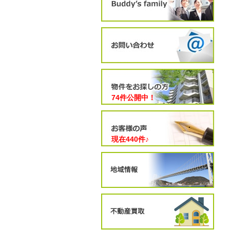
74件公開中！
現在
440
件♪