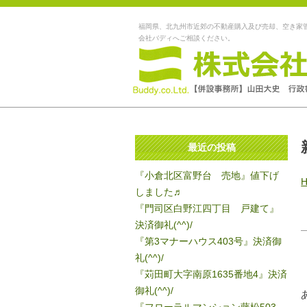
福岡県、北九州市近郊の不動産購入及び売却、空き家
会社バディへご相談ください。
最近の投稿
『小倉北区富野台 売地』値下げ
しました♬
『門司区白野江四丁目 戸建て』
決済御礼(^^)/
『第3マナーハウス403号』決済御
礼(^^)/
『苅田町大字南原1635番地4』決済
御礼(^^)/