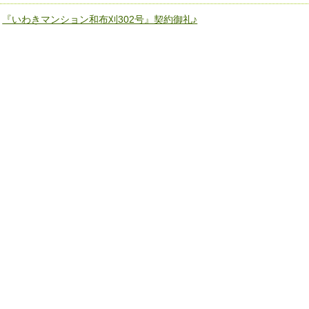
«
『いわきマンション和布刈302号』契約御礼♪