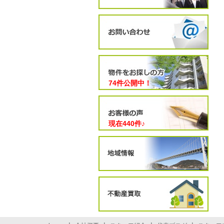
74件公開中！
現在
440
件♪