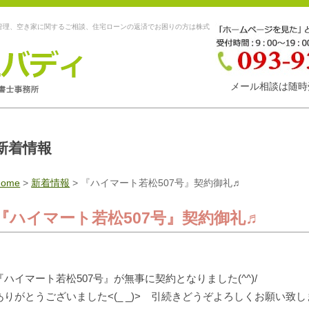
管理、空き家に関するご相談、住宅ローンの返済でお困りの方は株式
メール相談は随時
新着情報
Home
>
新着情報
>
『ハイマート若松507号』契約御礼♬
『ハイマート若松507号』契約御礼♬
『ハイマート若松507号』が無事に契約となりました(^^)/
ありがとうございました<(_ _)> 引続きどうぞよろしくお願い致