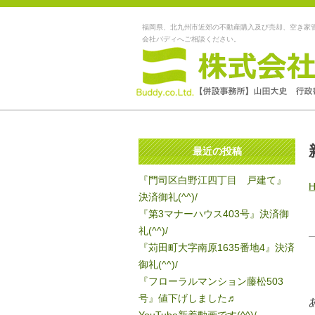
福岡県、北九州市近郊の不動産購入及び売却、空き家
会社バディへご相談ください。
最近の投稿
『門司区白野江四丁目 戸建て』
決済御礼(^^)/
『第3マナーハウス403号』決済御
礼(^^)/
『苅田町大字南原1635番地4』決済
御礼(^^)/
『フローラルマンション藤松503
号』値下げしました♬