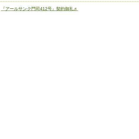
«
『アールサンク門司412号』契約御礼♬